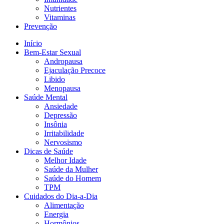
Nutrientes
Vitaminas
Prevenção
Início
Bem-Estar Sexual
Andropausa
Ejaculação Precoce
Libido
Menopausa
Saúde Mental
Ansiedade
Depressão
Insônia
Irritabilidade
Nervosismo
Dicas de Saúde
Melhor Idade
Saúde da Mulher
Saúde do Homem
TPM
Cuidados do Dia-a-Dia
Alimentação
Energia
Hormônios