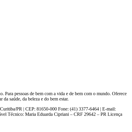
mano. Para pessoas de bem com a vida e de bem com o mundo. Oferece
r da saúde, da beleza e do bem estar.
iba/PR | CEP: 81650-000 Fone: (41) 3377-6464 | E-mail:
sável Técnico: Maria Eduarda Cipriani – CRF 29642 – PR Licença