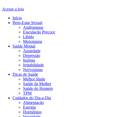
Acesse a loja
Início
Bem-Estar Sexual
Andropausa
Ejaculação Precoce
Libido
Menopausa
Saúde Mental
Ansiedade
Depressão
Insônia
Irritabilidade
Nervosismo
Dicas de Saúde
Melhor Idade
Saúde da Mulher
Saúde do Homem
TPM
Cuidados do Dia-a-Dia
Alimentação
Energia
Hormônios
Imunidade