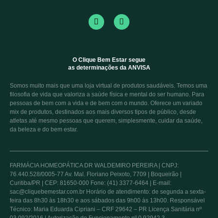
O Clique Bem Estar segue
as determinações da ANVISA
Somos muito mais que uma loja virtual de produtos saudáveis. Temos uma
filosofia de vida que valoriza a saúde física e mental do ser humano. Para
pessoas de bem com a vida e de bem com o mundo. Oferece um variado
mix de produtos, destinados aos mais diversos tipos de público, desde
atletas até mesmo pessoas que querem, simplesmente, cuidar da saúde,
da beleza e do bem estar.
FARMÁCIA HOMEOPÁTICA DR WALDEMIRO PEREIRA | CNPJ:
76.440.528/0005-77 Av. Mal. Floriano Peixoto, 7709 | Boqueirão |
Curitiba/PR | CEP: 81650-000 Fone: (41) 3377-6464 | E-mail:
sac@cliquebemestar.com.br Horário de atendimento: de segunda a sexta-
feira das 8h30 às 18h30 e aos sábados das 9h00 às 13h00. Responsável
Técnico: Maria Eduarda Cipriani – CRF 29642 – PR Licença Sanitária nº
03.092/2016 | Autorização de Funcionamento nº 0.92942.3