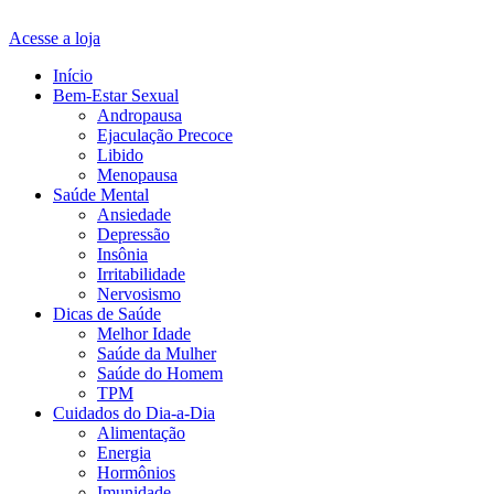
Acesse a loja
Início
Bem-Estar Sexual
Andropausa
Ejaculação Precoce
Libido
Menopausa
Saúde Mental
Ansiedade
Depressão
Insônia
Irritabilidade
Nervosismo
Dicas de Saúde
Melhor Idade
Saúde da Mulher
Saúde do Homem
TPM
Cuidados do Dia-a-Dia
Alimentação
Energia
Hormônios
Imunidade