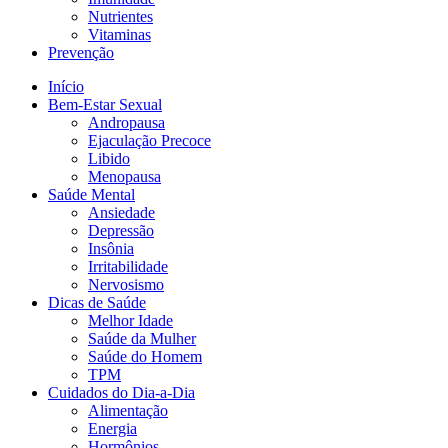
Nutrientes
Vitaminas
Prevenção
Início
Bem-Estar Sexual
Andropausa
Ejaculação Precoce
Libido
Menopausa
Saúde Mental
Ansiedade
Depressão
Insônia
Irritabilidade
Nervosismo
Dicas de Saúde
Melhor Idade
Saúde da Mulher
Saúde do Homem
TPM
Cuidados do Dia-a-Dia
Alimentação
Energia
Hormônios