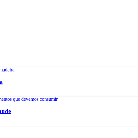
ea
saúde