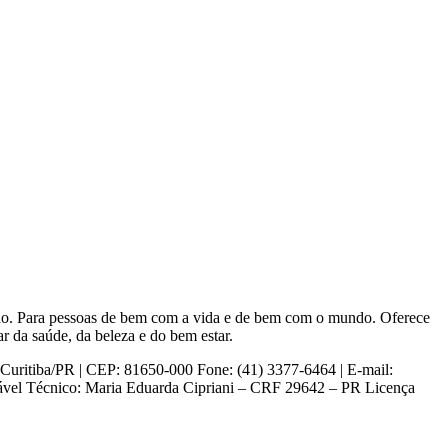
mano. Para pessoas de bem com a vida e de bem com o mundo. Oferece
r da saúde, da beleza e do bem estar.
iba/PR | CEP: 81650-000 Fone: (41) 3377-6464 | E-mail:
sável Técnico: Maria Eduarda Cipriani – CRF 29642 – PR Licença