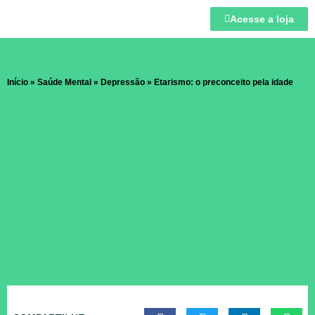
Acesse a loja
Início
»
Saúde Mental
»
Depressão
»
Etarismo: o preconceito pela idade