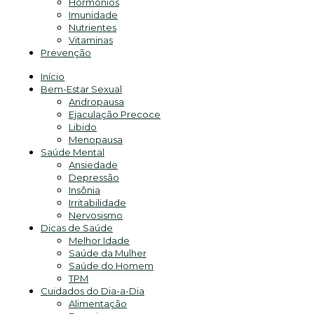
Hormônios
Imunidade
Nutrientes
Vitaminas
Prevenção
Início
Bem-Estar Sexual
Andropausa
Ejaculação Precoce
Libido
Menopausa
Saúde Mental
Ansiedade
Depressão
Insônia
Irritabilidade
Nervosismo
Dicas de Saúde
Melhor Idade
Saúde da Mulher
Saúde do Homem
TPM
Cuidados do Dia-a-Dia
Alimentação