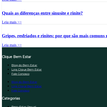
Quais as diferenças entre sinusite e rinite?
Leia mais >>
Gripes, resfriados e rinites: por que são mais comuns
Leia mais >>
Clique Bem Estar
Blog do Bem Estar
Loja Clique Bem Estar
Fale Conosco
Blog do Bem Estar
Loja Clique Bem Estar
Fale Conosco
Categorias
Bem-Estar Sexual