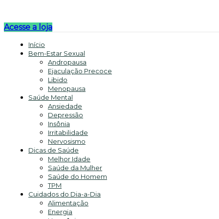
Acesse a loja
Início
Bem-Estar Sexual
Andropausa
Ejaculação Precoce
Libido
Menopausa
Saúde Mental
Ansiedade
Depressão
Insônia
Irritabilidade
Nervosismo
Dicas de Saúde
Melhor Idade
Saúde da Mulher
Saúde do Homem
TPM
Cuidados do Dia-a-Dia
Alimentação
Energia