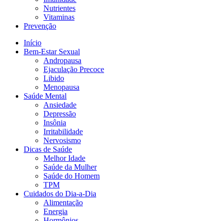
Nutrientes
Vitaminas
Prevenção
Início
Bem-Estar Sexual
Andropausa
Ejaculação Precoce
Libido
Menopausa
Saúde Mental
Ansiedade
Depressão
Insônia
Irritabilidade
Nervosismo
Dicas de Saúde
Melhor Idade
Saúde da Mulher
Saúde do Homem
TPM
Cuidados do Dia-a-Dia
Alimentação
Energia
Hormônios