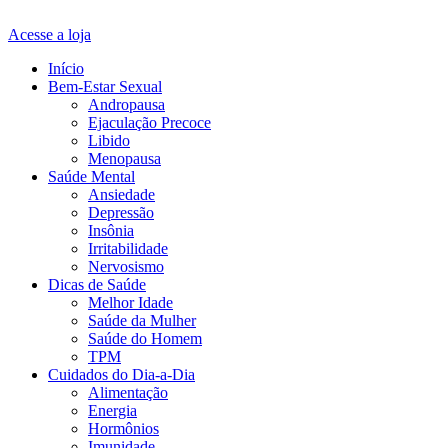
Acesse a loja
Início
Bem-Estar Sexual
Andropausa
Ejaculação Precoce
Libido
Menopausa
Saúde Mental
Ansiedade
Depressão
Insônia
Irritabilidade
Nervosismo
Dicas de Saúde
Melhor Idade
Saúde da Mulher
Saúde do Homem
TPM
Cuidados do Dia-a-Dia
Alimentação
Energia
Hormônios
Imunidade