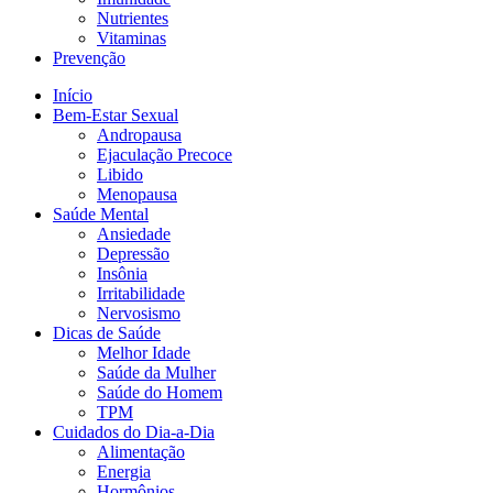
Nutrientes
Vitaminas
Prevenção
Início
Bem-Estar Sexual
Andropausa
Ejaculação Precoce
Libido
Menopausa
Saúde Mental
Ansiedade
Depressão
Insônia
Irritabilidade
Nervosismo
Dicas de Saúde
Melhor Idade
Saúde da Mulher
Saúde do Homem
TPM
Cuidados do Dia-a-Dia
Alimentação
Energia
Hormônios