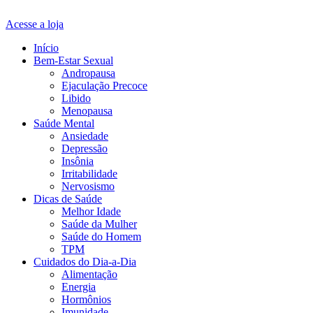
Acesse a loja
Início
Bem-Estar Sexual
Andropausa
Ejaculação Precoce
Libido
Menopausa
Saúde Mental
Ansiedade
Depressão
Insônia
Irritabilidade
Nervosismo
Dicas de Saúde
Melhor Idade
Saúde da Mulher
Saúde do Homem
TPM
Cuidados do Dia-a-Dia
Alimentação
Energia
Hormônios
Imunidade