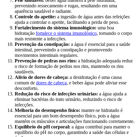
Pele saudável:
beber água mantém a pele hidratada,
prevenindo ressecamento e rugas, resultando em uma
aparência saudável e radiante.
Controle do apetite:
a ingestão de água antes das refeições
ajuda a controlar o apetite, facilitando a perda de peso.
Fortalecimento do sistema imunológico:
uma boa
hidratação
fortalece o sistema imunológico
, tornando o corpo
mais resistente a infecções.
Prevenção da constipação:
a água é essencial para a saúde
intestinal, prevenindo a constipação e promovendo
movimentos intestinais regulares.
Prevenção de pedras nos rins:
a hidratação adequada reduz
o risco de formação de pedras nos rins, mantendo os rins
saudáveis.
Alívio de dores de cabeça:
a desidratação é uma causa
comum de
dores de cabeça
, e beber água pode aliviar esse
desconforto.
Redução do risco de infecções urinárias:
a água ajuda a
eliminar bactérias do trato urinário, reduzindo o risco de
infecções.
Melhoria do desempenho físico:
manter-se hidratado é
essencial para um bom desempenho físico, pois a água
mantém os músculos e articulações funcionando corretamente.
Equilíbrio do pH corporal:
a água contribui para manter o
equilíbrio do pH no corpo, garantindo a saúde das células e