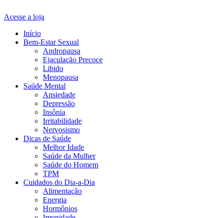
Acesse a loja
Início
Bem-Estar Sexual
Andropausa
Ejaculação Precoce
Libido
Menopausa
Saúde Mental
Ansiedade
Depressão
Insônia
Irritabilidade
Nervosismo
Dicas de Saúde
Melhor Idade
Saúde da Mulher
Saúde do Homem
TPM
Cuidados do Dia-a-Dia
Alimentação
Energia
Hormônios
Imunidade