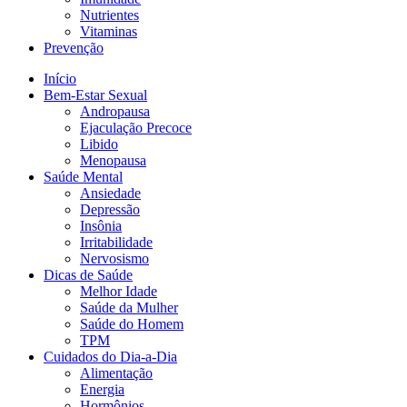
Nutrientes
Vitaminas
Prevenção
Início
Bem-Estar Sexual
Andropausa
Ejaculação Precoce
Libido
Menopausa
Saúde Mental
Ansiedade
Depressão
Insônia
Irritabilidade
Nervosismo
Dicas de Saúde
Melhor Idade
Saúde da Mulher
Saúde do Homem
TPM
Cuidados do Dia-a-Dia
Alimentação
Energia
Hormônios