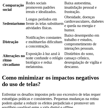
Redes sociais
Baixa autoestima,
Comparação
promovem padrões
insatisfação pessoal e
social
irreais e idealizados.
frustração.
Obesidade, doenças
Longos períodos em
cardiovasculares, diabetes
Sedentarismo
frente às telas substituem
e queda na energia e
atividades físicas.
humor.
Baixo desempenho em
Notificações constantes
trabalho e estudos,
Distração
e multitarefas dificultam
comprometimento de
a concentração.
interações pessoais.
Exposição à luz azul à
Distúrbios do sono,
Alterações no
noite confunde o relógio
cansaço crônico,
ritmo
biológico e reduz
desregulação de vigília e
circadiano
melatonina.
descanso.
Como minimizar os impactos negativos
do uso de telas?
Enfrentar os desafios impostos pelo uso excessivo de telas requer
estratégias práticas e consistentes. Pequenas mudanças na rotina
podem ajudar a reduzir os efeitos prejudiciais e promover um
equilíbrio saudável entre a vida digital e offline.