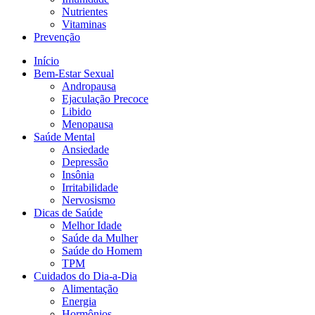
Nutrientes
Vitaminas
Prevenção
Início
Bem-Estar Sexual
Andropausa
Ejaculação Precoce
Libido
Menopausa
Saúde Mental
Ansiedade
Depressão
Insônia
Irritabilidade
Nervosismo
Dicas de Saúde
Melhor Idade
Saúde da Mulher
Saúde do Homem
TPM
Cuidados do Dia-a-Dia
Alimentação
Energia
Hormônios