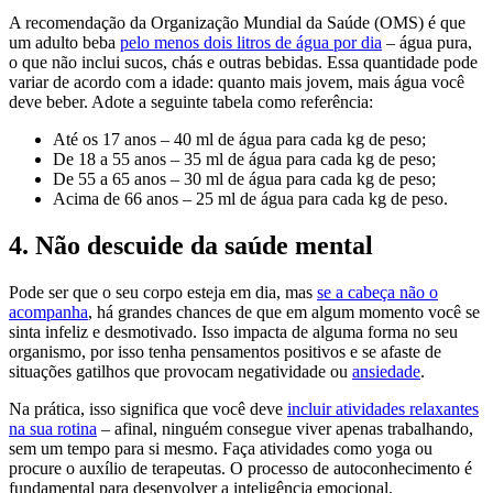
A recomendação da Organização Mundial da Saúde (OMS) é que
um adulto beba
pelo menos dois litros de água por dia
– água pura,
o que não inclui sucos, chás e outras bebidas. Essa quantidade pode
variar de acordo com a idade: quanto mais jovem, mais água você
deve beber. Adote a seguinte tabela como referência:
Até os 17 anos – 40 ml de água para cada kg de peso;
De 18 a 55 anos – 35 ml de água para cada kg de peso;
De 55 a 65 anos – 30 ml de água para cada kg de peso;
Acima de 66 anos – 25 ml de água para cada kg de peso.
4. Não descuide da saúde mental
Pode ser que o seu corpo esteja em dia, mas
se a cabeça não o
acompanha
, há grandes chances de que em algum momento você se
sinta infeliz e desmotivado. Isso impacta de alguma forma no seu
organismo, por isso tenha pensamentos positivos e se afaste de
situações gatilhos que provocam negatividade ou
ansiedade
.
Na prática, isso significa que você deve
incluir atividades relaxantes
na sua rotina
– afinal, ninguém consegue viver apenas trabalhando,
sem um tempo para si mesmo. Faça atividades como yoga ou
procure o auxílio de terapeutas. O processo de autoconhecimento é
fundamental para desenvolver a inteligência emocional.