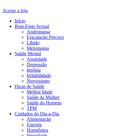
Acesse a loja
Início
Bem-Estar Sexual
Andropausa
Ejaculação Precoce
Libido
Menopausa
Saúde Mental
Ansiedade
Depressão
Insônia
Irritabilidade
Nervosismo
Dicas de Saúde
Melhor Idade
Saúde da Mulher
Saúde do Homem
TPM
Cuidados do Dia-a-Dia
Alimentação
Energia
Hormônios
Imunidade