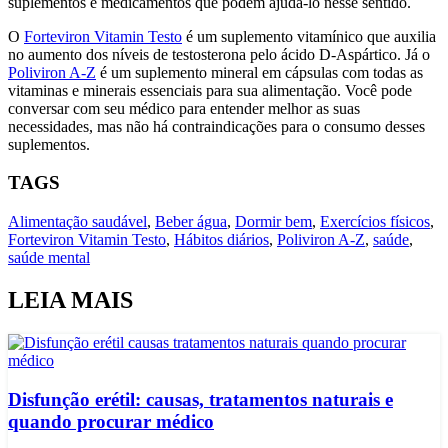
suplementos e medicamentos que podem ajudá-lo nesse sentido.
O
Forteviron Vitamin Testo
é um suplemento vitamínico que auxilia
no aumento dos níveis de testosterona pelo ácido D-Aspártico. Já o
Poliviron A-Z
é um suplemento mineral em cápsulas com todas as
vitaminas e minerais essenciais para sua alimentação. Você pode
conversar com seu médico para entender melhor as suas
necessidades, mas não há contraindicações para o consumo desses
suplementos.
TAGS
Alimentação saudável
,
Beber água
,
Dormir bem
,
Exercícios físicos
,
Forteviron Vitamin Testo
,
Hábitos diários
,
Poliviron A-Z
,
saúde
,
saúde mental
LEIA MAIS
Disfunção erétil: causas, tratamentos naturais e
quando procurar médico