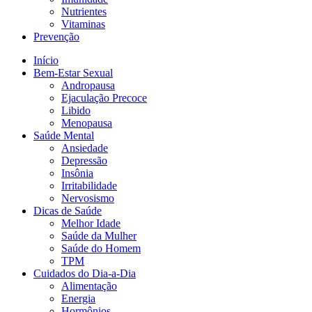
Nutrientes
Vitaminas
Prevenção
Início
Bem-Estar Sexual
Andropausa
Ejaculação Precoce
Libido
Menopausa
Saúde Mental
Ansiedade
Depressão
Insônia
Irritabilidade
Nervosismo
Dicas de Saúde
Melhor Idade
Saúde da Mulher
Saúde do Homem
TPM
Cuidados do Dia-a-Dia
Alimentação
Energia
Hormônios