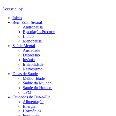
Acesse a loja
Início
Bem-Estar Sexual
Andropausa
Ejaculação Precoce
Libido
Menopausa
Saúde Mental
Ansiedade
Depressão
Insônia
Irritabilidade
Nervosismo
Dicas de Saúde
Melhor Idade
Saúde da Mulher
Saúde do Homem
TPM
Cuidados do Dia-a-Dia
Alimentação
Energia
Hormônios
Imunidade