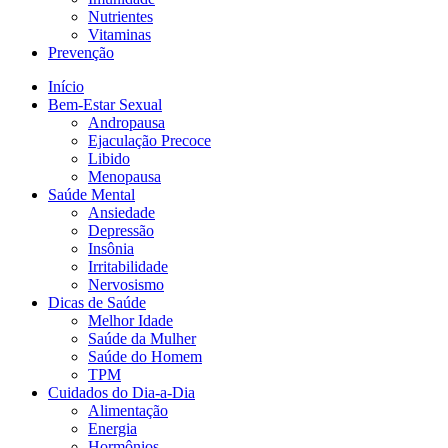
Nutrientes
Vitaminas
Prevenção
Início
Bem-Estar Sexual
Andropausa
Ejaculação Precoce
Libido
Menopausa
Saúde Mental
Ansiedade
Depressão
Insônia
Irritabilidade
Nervosismo
Dicas de Saúde
Melhor Idade
Saúde da Mulher
Saúde do Homem
TPM
Cuidados do Dia-a-Dia
Alimentação
Energia
Hormônios