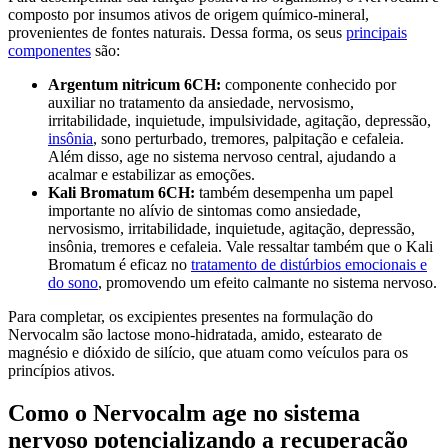
composto por insumos ativos de origem químico-mineral,
provenientes de fontes naturais. Dessa forma, os seus
principais
componentes
são:
Argentum nitricum 6CH:
componente conhecido por
auxiliar no tratamento da ansiedade, nervosismo,
irritabilidade, inquietude, impulsividade, agitação, depressão,
insônia
, sono perturbado, tremores, palpitação e cefaleia.
Além disso, age no sistema nervoso central, ajudando a
acalmar e estabilizar as emoções.
Kali Bromatum 6CH:
também desempenha um papel
importante no alívio de sintomas como ansiedade,
nervosismo, irritabilidade, inquietude, agitação, depressão,
insônia, tremores e cefaleia. Vale ressaltar também que o Kali
Bromatum é eficaz no
tratamento de distúrbios emocionais e
do sono
, promovendo um efeito calmante no sistema nervoso.
Para completar, os excipientes presentes na formulação do
Nervocalm são lactose mono-hidratada, amido, estearato de
magnésio e dióxido de silício, que atuam como veículos para os
princípios ativos.
Como o Nervocalm age no sistema
nervoso potencializando a recuperação